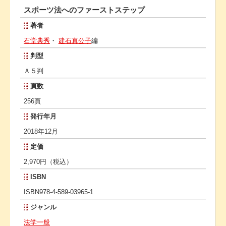
スポーツ法へのファーストステップ
著者
石堂典秀
・
建石真公子
編
判型
Ａ５判
頁数
256頁
発行年月
2018年12月
定価
2,970円（税込）
ISBN
ISBN978-4-589-03965-1
ジャンル
法学一般