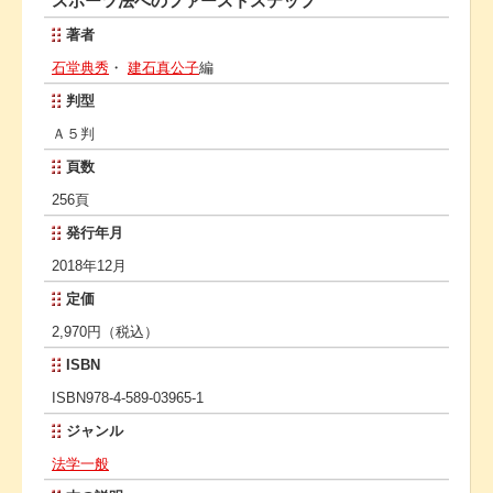
スポーツ法へのファーストステップ
著者
石堂典秀
・
建石真公子
編
判型
Ａ５判
頁数
256頁
発行年月
2018年12月
定価
2,970円（税込）
ISBN
ISBN978-4-589-03965-1
ジャンル
法学一般