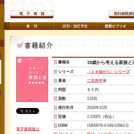
書籍名
18歳から考える家族と
シリーズ
〈１８歳から〉シリーズ
著者
二宮周平
著
判型
Ｂ５判
頁数
118頁
発行年月
2018年10月
定価
2,530円（税込）
ISBN
ISBN978-4-589-03962-0
電子書籍版は