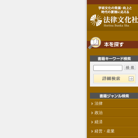
法律
政治
経済
経営・産業