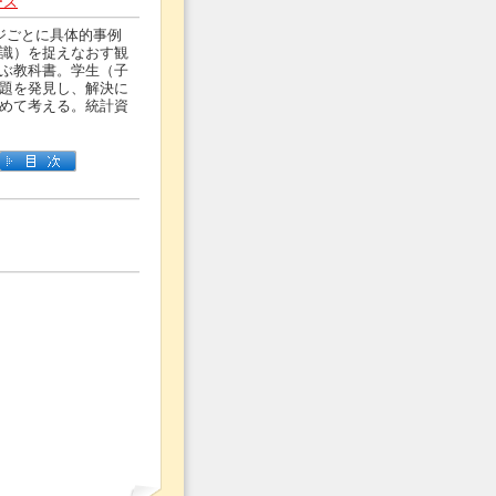
ーズ
ジごとに具体的事例
識）を捉えなおす観
ぶ教科書。学生（子
題を発見し、解決に
めて考える。統計資