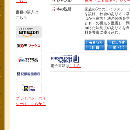
ジャンル
民法
〈１８歳から〉シリ
こちら
本の説明
家族の5つのライフステー
書籍の購入は
を設け、社会のあり方（常
こちら
点から家族と法の関係を学
ども）の視点を重視し、問
向けた法制度のあり方を含
料を豊富に盛り込む。
電子書籍は
こちら
プライバシーポリ
シーはこちらから
講