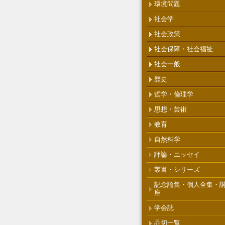
環境問題
社会学
社会政策
社会保障・社会福祉
社会一般
歴史
哲学・倫理学
思想・芸術
教育
自然科学
評論・エッセイ
叢書・シリーズ
記念論集・個人全集・
座
学会誌
品切一覧