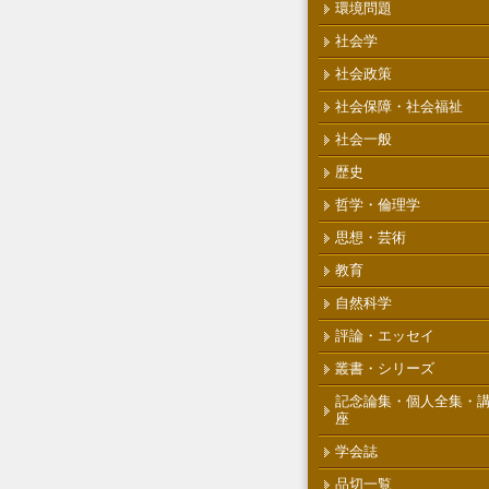
環境問題
社会学
社会政策
社会保障・社会福祉
社会一般
歴史
哲学・倫理学
思想・芸術
教育
自然科学
評論・エッセイ
叢書・シリーズ
記念論集・個人全集・
座
学会誌
品切一覧