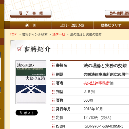
TOP
＞ 書籍ジャンル検索
＞
法学一般
＞ 法の理論と実務の交錯
書籍名
法の理論と実務の交錯
副題
共栄法律事務所創立20周
著者
共栄法律事務所
編
判型
Ａ５判
頁数
560頁
発行年月
2018年10月
定価
12,760円（税込）
ISBN
ISBN978-4-589-03958-3