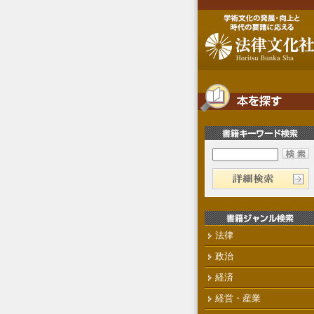
法律
政治
経済
経営・産業