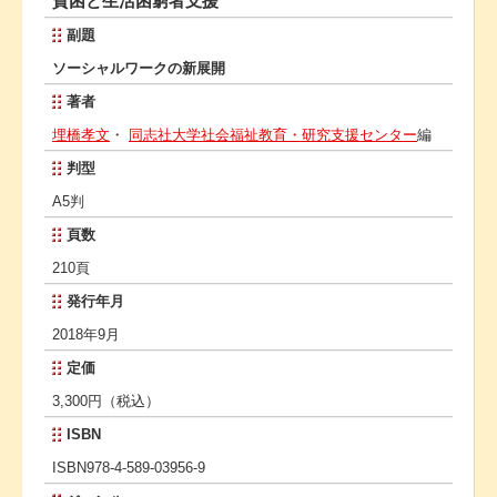
貧困と生活困窮者支援
副題
ソーシャルワークの新展開
著者
埋橋孝文
・
同志社大学社会福祉教育・研究支援センター
編
判型
A5判
頁数
210頁
発行年月
2018年9月
定価
3,300円（税込）
ISBN
ISBN978-4-589-03956-9