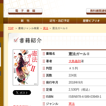
TOP
＞ 書籍ジャンル検索
＞
憲法
＞ 憲法ガールⅡ
書籍名
憲法ガールⅡ
著者
大島義則
著
判型
Ａ５判
頁数
224頁
発行年月
2018年9月
定価
2,530円（税込）
ISBN
ISBN978-4-589-03949-1
ジャンル
憲法