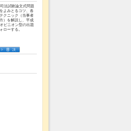
の司法試験論文式問題
をよみとるコツ、各
テクニック（当事者
方）を解説し、平成
ルオピニオン型の出題
ォローする。