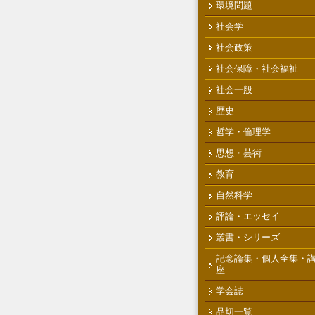
環境問題
社会学
社会政策
社会保障・社会福祉
社会一般
歴史
哲学・倫理学
思想・芸術
教育
自然科学
評論・エッセイ
叢書・シリーズ
記念論集・個人全集・
座
学会誌
品切一覧