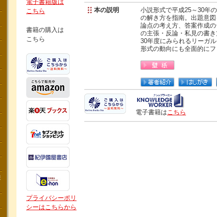
電子書籍版は
本の説明
小説形式で平成25～30年
こちら
の解き方を指南。出題意図
論点の考え方、答案作成の
書籍の購入は
の主張・反論・私見の書き
こちら
30年度にみられるリーガ
形式の動向にも全面的にフ
電子書籍は
こちら
講
プライバシーポリ
シーはこちらから