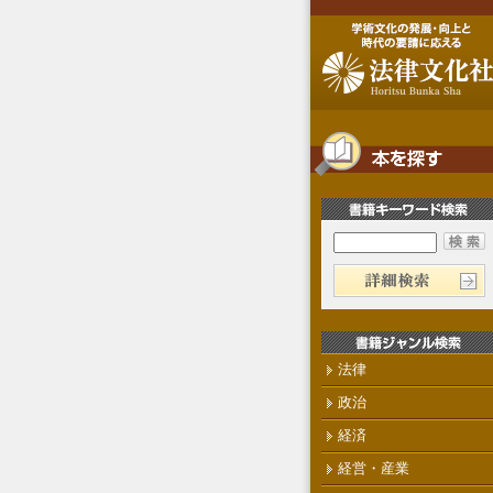
法律
政治
経済
経営・産業