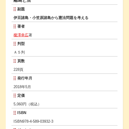
離島と法
副題
伊豆諸島・小笠原諸島から憲法問題を考える
著者
榎澤幸広
著
判型
Ａ５判
頁数
228頁
発行年月
2018年5月
定価
5,060円（税込）
ISBN
ISBN978-4-589-03932-3