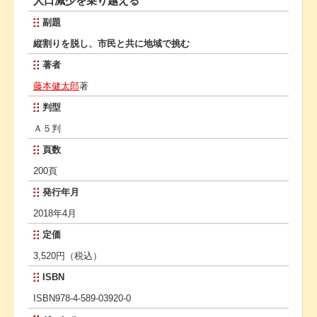
人口減少を乗り越える
副題
縦割りを脱し、市民と共に地域で挑む
著者
藤本健太郎
著
判型
Ａ５判
頁数
200頁
発行年月
2018年4月
定価
3,520円（税込）
ISBN
ISBN978-4-589-03920-0