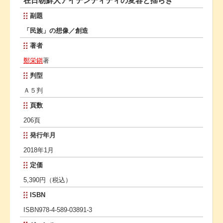
在日朝鮮人アイデンティティの変容と揺らぎ
副題
「民族」の想像／創造
著者
鄭栄鎭
著
判型
Ａ５判
頁数
206頁
発行年月
2018年1月
定価
5,390円（税込）
ISBN
ISBN978-4-589-03891-3