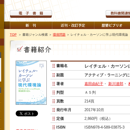
TOP
＞ 書籍ジャンル検索
＞
環境問題
＞ レイチェル・カーソンに学ぶ現代環境論
書籍名
レイチェル・カーソン
副題
アクティブ・ラーニングに
著者
嘉田由紀子
・
新川達郎
・
判型
Ａ５判
頁数
214頁
発行年月
2017年10月
定価
2,860円（税込）
ISBN
ISBN978-4-589-03875-3