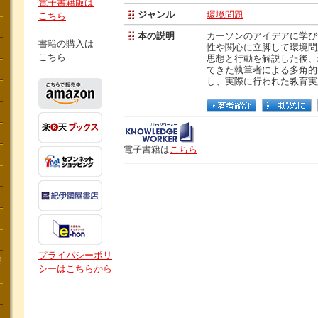
電子書籍版は
ジャンル
環境問題
こちら
本の説明
カーソンのアイデアに学び
書籍の購入は
性や関心に立脚して環境問
こちら
思想と行動を解説した後、
てきた執筆者による多角的
し、実際に行われた教育実
電子書籍は
こちら
プライバシーポリ
講
シーはこちらから