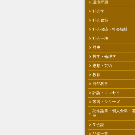
環境問題
社会学
社会政策
社会保障・社会福祉
社会一般
歴史
哲学・倫理学
思想・芸術
教育
自然科学
評論・エッセイ
叢書・シリーズ
記念論集・個人全集・
座
学会誌
品切一覧