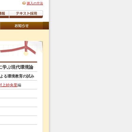
購入の方法
に学ぶ現代環境論
よる環境教育の試み
村上紗央里
編