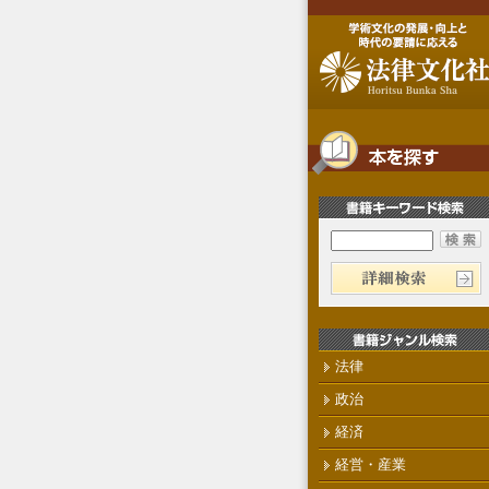
法律
政治
経済
経営・産業