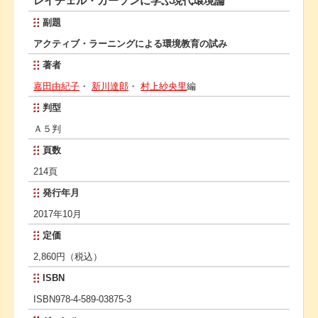
レイチェル・カーソンに学ぶ現代環境論
副題
アクティブ・ラーニングによる環境教育の試み
著者
嘉田由紀子
・
新川達郎
・
村上紗央里
編
判型
Ａ５判
頁数
214頁
発行年月
2017年10月
定価
2,860円（税込）
ISBN
ISBN978-4-589-03875-3