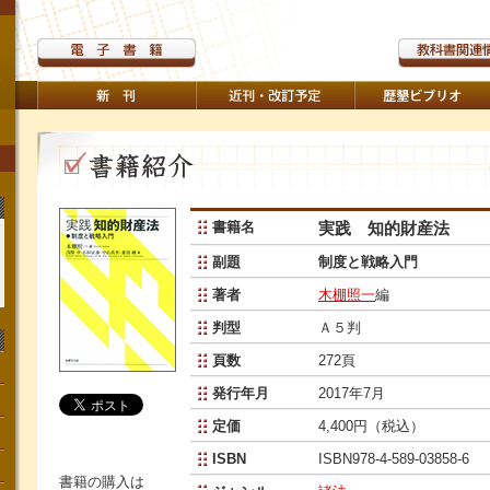
書籍名
実践 知的財産法
副題
制度と戦略入門
著者
木棚照一
編
判型
Ａ５判
頁数
272頁
発行年月
2017年7月
定価
4,400円（税込）
ISBN
ISBN978-4-589-03858-6
書籍の購入は