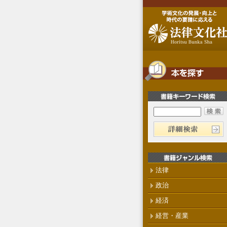
法律
政治
経済
経営・産業