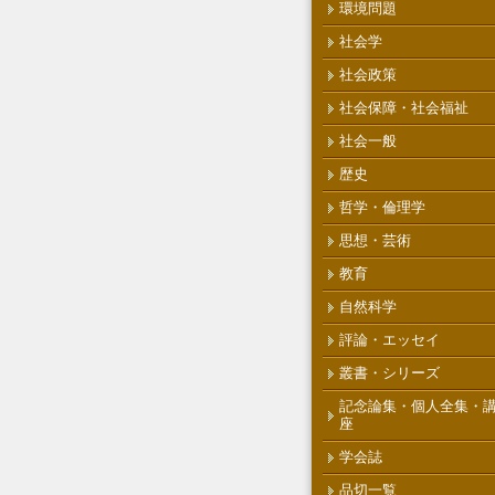
環境問題
社会学
社会政策
社会保障・社会福祉
社会一般
歴史
哲学・倫理学
思想・芸術
教育
自然科学
評論・エッセイ
叢書・シリーズ
記念論集・個人全集・
座
学会誌
品切一覧