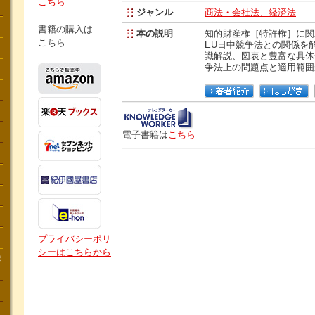
こちら
ジャンル
商法・会社法、経済法
書籍の購入は
本の説明
知的財産権［特許権］に関
こちら
EU日中競争法との関係を
識解説、図表と豊富な具体
争法上の問題点と適用範囲
電子書籍は
こちら
プライバシーポリ
シーはこちらから
講