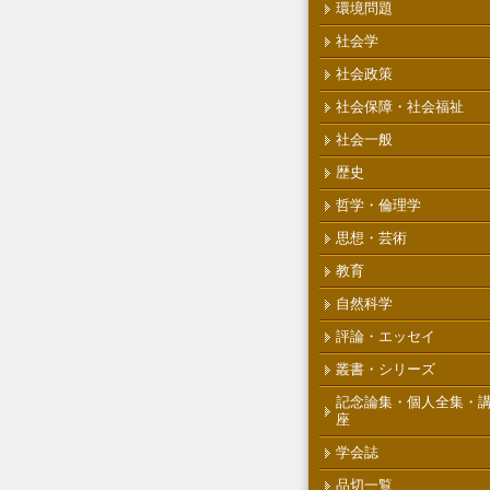
環境問題
社会学
社会政策
社会保障・社会福祉
社会一般
歴史
哲学・倫理学
思想・芸術
教育
自然科学
評論・エッセイ
叢書・シリーズ
記念論集・個人全集・
座
学会誌
品切一覧