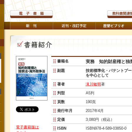
書籍名
実務 知的財産権と独
副題
技術標準化・パテントプー
を中心として
著者
滝川敏明
著
判型
A5判
頁数
190頁
発行年月
2017年4月
定価
3,080円（税込）
電子書籍版は
ISBN
ISBN978-4-589-03850-0