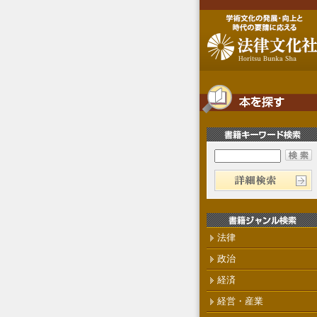
法律
政治
経済
経営・産業