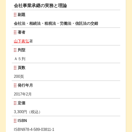
会社事業承継の実務と理論
副題
会社法・相続法・租税法・労働法・信託法の交錯
著者
山下眞弘
著
判型
Ａ５判
頁数
200頁
発行年月
2017年2月
定価
3,300円（税込）
ISBN
ISBN978-4-589-03811-1