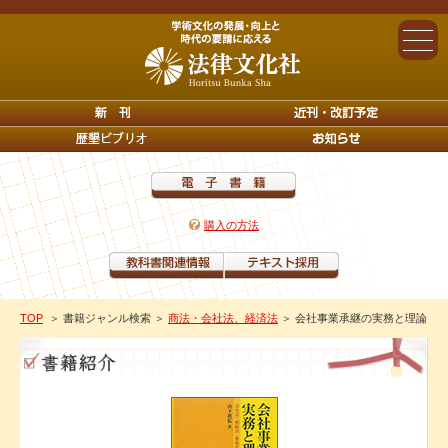
購入の方法
TOP
＞ 書籍ジャンル検索
＞
商法・会社法、経済法
＞ 会社事業承継の実務と理論