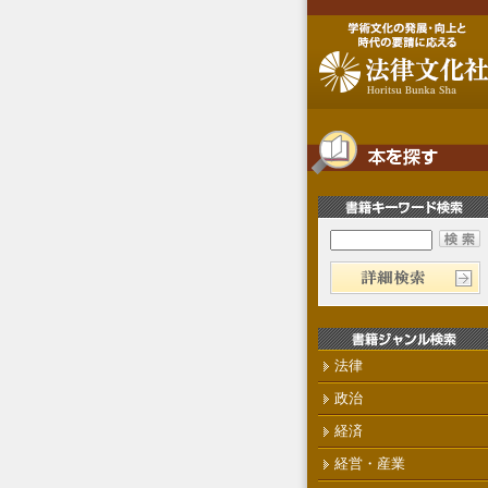
法律
政治
経済
経営・産業