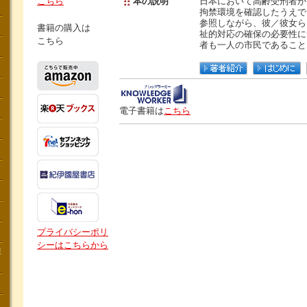
こちら
本の説明
日本において高齢受刑者が
拘禁環境を確認したうえで
参照しながら、彼／彼女ら
書籍の購入は
祉的対応の確保の必要性に
こちら
者も一人の市民であること
電子書籍は
こちら
プライバシーポリ
シーはこちらから
講