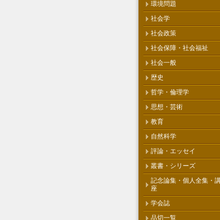
環境問題
社会学
社会政策
社会保障・社会福祉
社会一般
歴史
哲学・倫理学
思想・芸術
教育
自然科学
評論・エッセイ
叢書・シリーズ
記念論集・個人全集・
座
学会誌
品切一覧