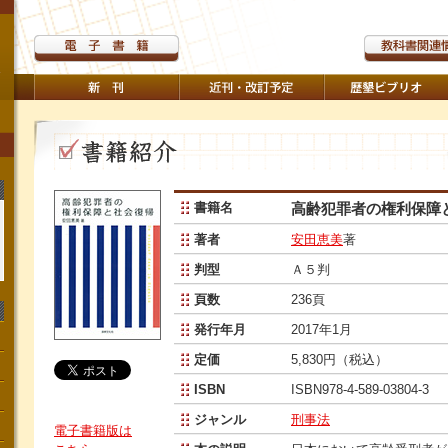
書籍名
高齢犯罪者の権利保障
著者
安田恵美
著
判型
Ａ５判
頁数
236頁
発行年月
2017年1月
定価
5,830円（税込）
ISBN
ISBN978-4-589-03804-3
ジャンル
刑事法
電子書籍版は