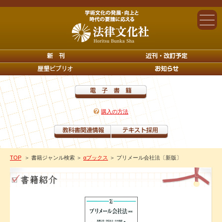
購入の方法
TOP
＞ 書籍ジャンル検索
＞
αブックス
＞ プリメール会社法〔新版〕