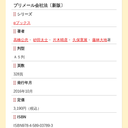
プリメール会社法〔新版〕
シリーズ
αブックス
著者
高橋公忠
・
砂田太士
・
片木晴彦
・
久保寛展
・
藤林大地
著
判型
Ａ５判
頁数
328頁
発行年月
2016年10月
定価
3,190円（税込）
ISBN
ISBN978-4-589-03789-3