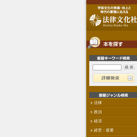
法律
政治
経済
経営・産業