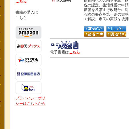
本の説明
保育園への入園不承諾、財
こちら
税の認定、生活保護の申請
影響を及ぼす行政処分に対
書籍の購入は
る際の要点を第一線の実務
こちら
く解説。市民の実践を後押
電子書籍は
こちら
プライバシーポリ
シーはこちらから
講