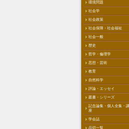
環境問題
社会学
社会政策
社会保障・社会福祉
社会一般
歴史
哲学・倫理学
思想・芸術
教育
自然科学
評論・エッセイ
叢書・シリーズ
記念論集・個人全集・
座
学会誌
品切一覧