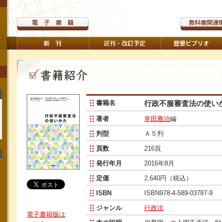
書籍名
行政不服審査法の使い
著者
幸田雅治
編
判型
Ａ５判
頁数
216頁
発行年月
2016年8月
定価
2,640円（税込）
ISBN
ISBN978-4-589-03787-9
ジャンル
行政法
電子書籍版は