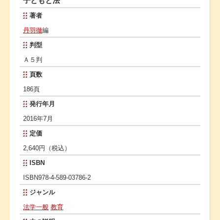
子どもと法
著者
丹羽徹
編
判型
Ａ５判
頁数
186頁
発行年月
2016年7月
定価
2,640円（税込）
ISBN
ISBN978-4-589-03786-2
ジャンル
法学一般
教育