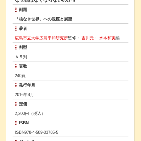
副題
「核なき世界」への視座と展望
著者
広島市立大学広島平和研究所
監修・
吉川元
・
水本和実
編
判型
Ａ５判
頁数
240頁
発行年月
2016年8月
定価
2,200円（税込）
ISBN
ISBN978-4-589-03785-5