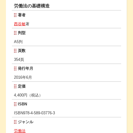
労働法の基礎構造
著者
西谷敏
著
判型
A5判
頁数
354頁
発行年月
2016年6月
定価
4,400円（税込）
ISBN
ISBN978-4-589-03776-3
ジャンル
労働法