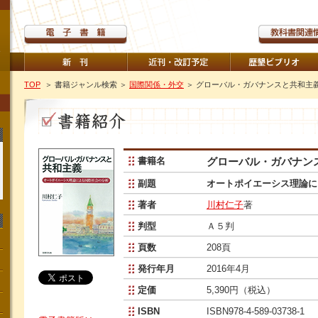
TOP
＞ 書籍ジャンル検索
＞
国際関係・外交
＞ グローバル・ガバナンスと共和主
書籍名
グローバル・ガバナン
副題
オートポイエーシス理論に
著者
川村仁子
著
判型
Ａ５判
頁数
208頁
発行年月
2016年4月
定価
5,390円（税込）
ISBN
ISBN978-4-589-03738-1