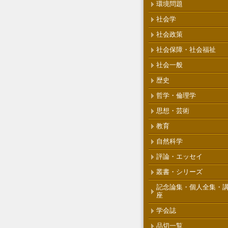
環境問題
社会学
社会政策
社会保障・社会福祉
社会一般
歴史
哲学・倫理学
思想・芸術
教育
自然科学
評論・エッセイ
叢書・シリーズ
記念論集・個人全集・
座
学会誌
品切一覧