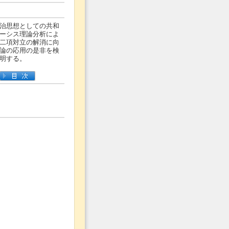
治思想としての共和
ーシス理論分析によ
二項対立の解消に向
論の応用の是非を検
明する。