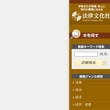
法律
政治
経済
経営・産業