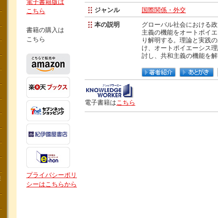
電子書籍版は
ジャンル
国際関係・外交
こちら
本の説明
グローバル社会における政
書籍の購入は
主義の機能をオートポイエ
こちら
り解明する。理論と実践の
け、オートポイエーシス理
討し、共和主義の機能を解
電子書籍は
こちら
プライバシーポリ
講
シーはこちらから