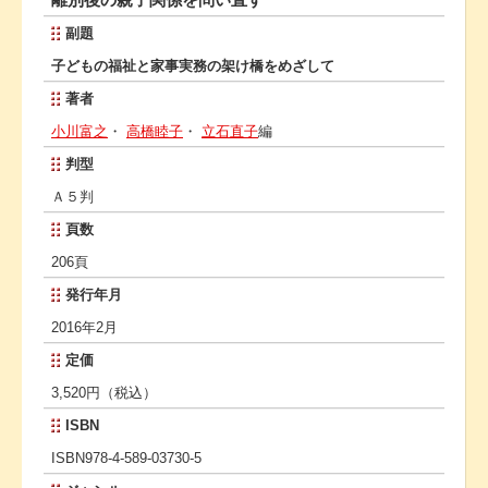
副題
子どもの福祉と家事実務の架け橋をめざして
著者
小川富之
・
高橋睦子
・
立石直子
編
判型
Ａ５判
頁数
206頁
発行年月
2016年2月
定価
3,520円（税込）
ISBN
ISBN978-4-589-03730-5