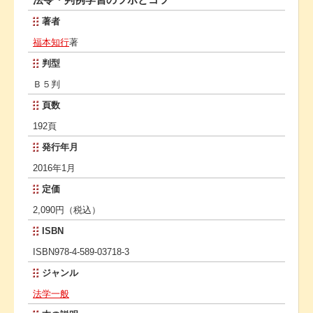
著者
福本知行
著
判型
Ｂ５判
頁数
192頁
発行年月
2016年1月
定価
2,090円（税込）
ISBN
ISBN978-4-589-03718-3
ジャンル
法学一般