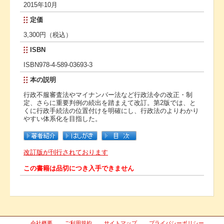
2015年10月
定価
3,300円（税込）
ISBN
ISBN978-4-589-03693-3
本の説明
行政不服審査法やマイナンバー法など行政法令の改正・制
定、さらに重要判例の続出を踏まえて改訂。第2版では、と
くに行政手続法の位置付けを明確にし、行政法のよりわかり
やすい体系化を目指した。
改訂版が刊行されております
この書籍は品切につき入手できません
会社概要
ご利用規約
サイトマップ
プライバシーポリシー