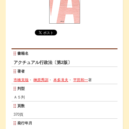
書籍名
アクチュアル行政法〔第2版〕
著者
市橋克哉
・
榊原秀訓
・
本多滝夫
・
平田和一
著
判型
Ａ５判
頁数
370頁
発行年月