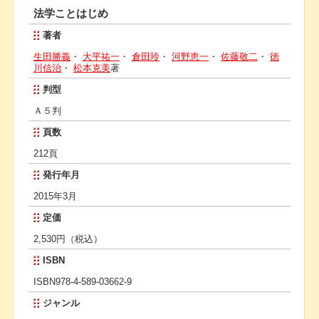
法学ことはじめ
著者
生田勝義
・
大平祐一
・
倉田玲
・
河野恵一
・
佐藤敬二
・
徳
川信治
・
松本克美
著
判型
Ａ５判
頁数
212頁
発行年月
2015年3月
定価
2,530円（税込）
ISBN
ISBN978-4-589-03662-9
ジャンル