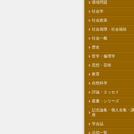
環境問題
社会学
社会政策
社会保障・社会福祉
社会一般
歴史
哲学・倫理学
思想・芸術
教育
自然科学
評論・エッセイ
叢書・シリーズ
記念論集・個人全集・
座
学会誌
品切一覧