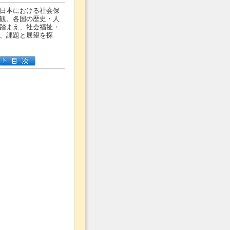
日本における社会保
観。各国の歴史・人
踏まえ、社会福祉・
、課題と展望を探