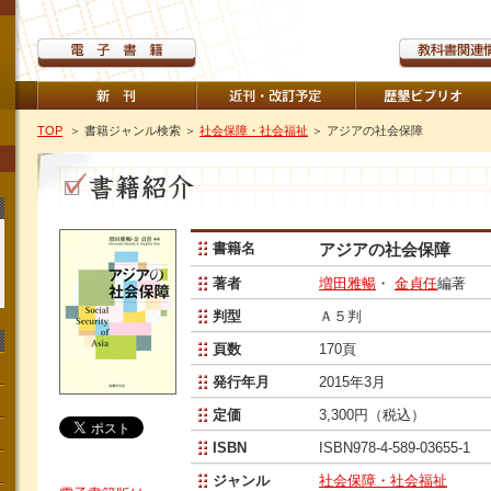
TOP
＞ 書籍ジャンル検索
＞
社会保障・社会福祉
＞ アジアの社会保障
書籍名
アジアの社会保障
著者
増田雅暢
・
金貞任
編著
判型
Ａ５判
頁数
170頁
発行年月
2015年3月
定価
3,300円（税込）
ISBN
ISBN978-4-589-03655-1
ジャンル
社会保障・社会福祉