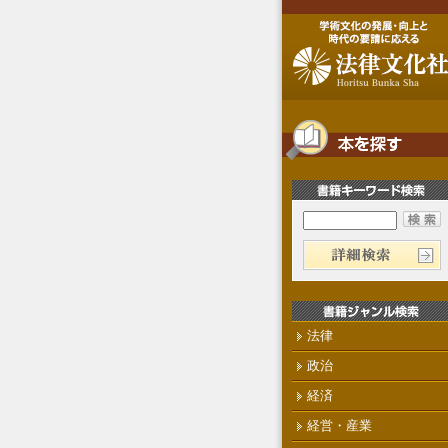
法律
政治
経済
経営・産業