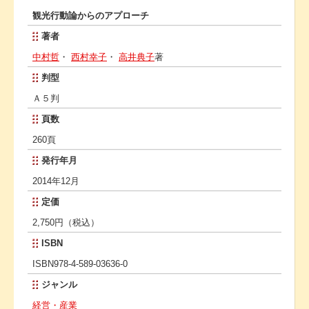
観光行動論からのアプローチ
著者
中村哲
・
西村幸子
・
高井典子
著
判型
Ａ５判
頁数
260頁
発行年月
2014年12月
定価
2,750円（税込）
ISBN
ISBN978-4-589-03636-0
ジャンル
経営・産業