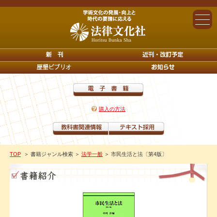
購入の方法
TOP
＞ 書籍ジャンル検索
＞
法学一般
＞ 市民生活と法〔第4版〕