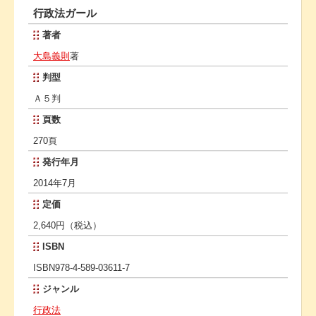
行政法ガール
著者
大島義則
著
判型
Ａ５判
頁数
270頁
発行年月
2014年7月
定価
2,640円（税込）
ISBN
ISBN978-4-589-03611-7
ジャンル
行政法