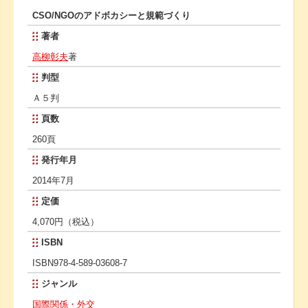
CSO/NGOのアドボカシーと規範づくり
著者
高柳彰夫
著
判型
Ａ５判
頁数
260頁
発行年月
2014年7月
定価
4,070円（税込）
ISBN
ISBN978-4-589-03608-7
ジャンル
国際関係・外交