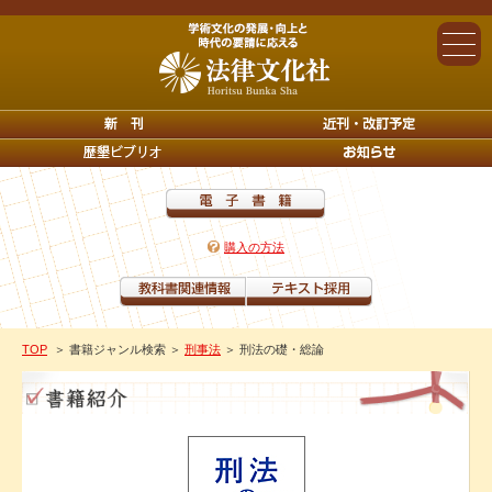
購入の方法
TOP
＞ 書籍ジャンル検索
＞
刑事法
＞ 刑法の礎・総論