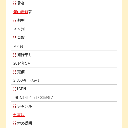
著者
船山泰範
著
判型
Ａ５判
頁数
268頁
発行年月
2014年5月
定価
2,860円（税込）
ISBN
ISBN978-4-589-03596-7
ジャンル
刑事法
本の説明