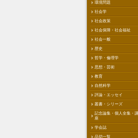
環境問題
社会学
社会政策
社会保障・社会福祉
社会一般
歴史
哲学・倫理学
思想・芸術
教育
自然科学
評論・エッセイ
叢書・シリーズ
記念論集・個人全集・
座
学会誌
品切一覧