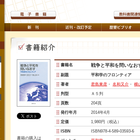
書籍名
戦争と平和を問いなお
副題
平和学のフロンティア
著者
君島東彦
・
名和又介
・
横
判型
Ａ５判
頁数
204頁
発行年月
2014年4月
定価
1,980円（税込）
ISBN
ISBN978-4-589-03593-6
書籍の購入は