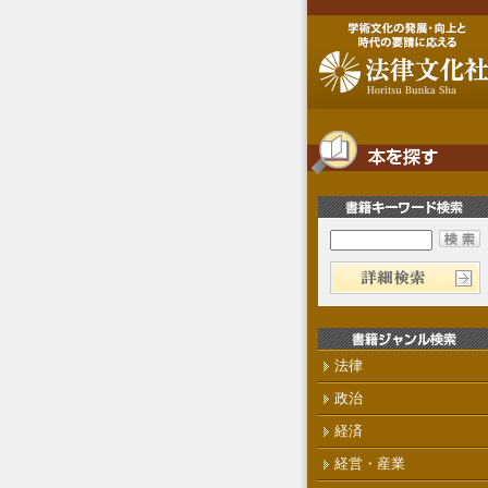
法律
政治
経済
経営・産業