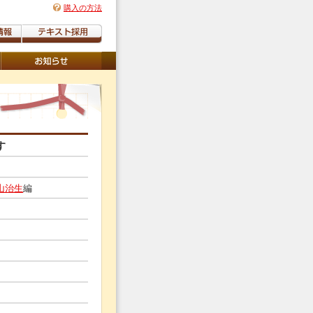
購入の方法
す
山治生
編