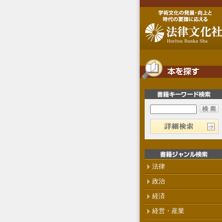
法律
政治
経済
経営・産業