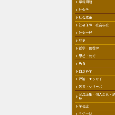
環境問題
社会学
社会政策
社会保障・社会福祉
社会一般
歴史
哲学・倫理学
思想・芸術
教育
自然科学
評論・エッセイ
叢書・シリーズ
記念論集・個人全集・
座
学会誌
品切一覧