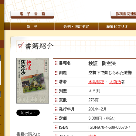
書籍名
検証 防空法
副題
空襲下で禁じられた避難
著者
水島朝穂
・
大前治
著
判型
Ａ５判
頁数
276頁
発行年月
2014年2月
定価
3,080円（税込）
ISBN
ISBN978-4-589-03570-7
書籍の購入は