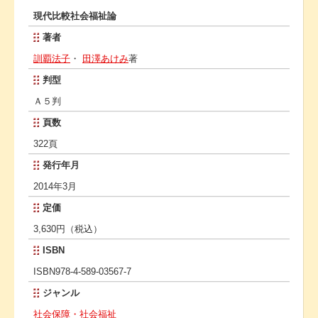
現代比較社会福祉論
著者
訓覇法子
・
田澤あけみ
著
判型
Ａ５判
頁数
322頁
発行年月
2014年3月
定価
3,630円（税込）
ISBN
ISBN978-4-589-03567-7
ジャンル
社会保障・社会福祉