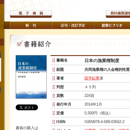
書籍名
日本の漁業権制度
副題
共同漁業権の入会権的性質
著者
田平紀男
著
判型
Ａ５判
頁数
224頁
発行年月
2014年1月
定価
5,500円（税込）
ISBN
ISBN978-4-589-03562-2
書籍の購入は