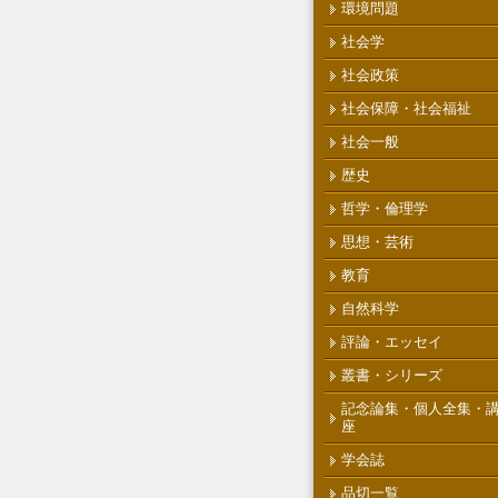
環境問題
社会学
社会政策
社会保障・社会福祉
社会一般
歴史
哲学・倫理学
思想・芸術
教育
自然科学
評論・エッセイ
叢書・シリーズ
記念論集・個人全集・
座
学会誌
品切一覧