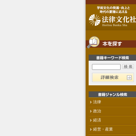
法律
政治
経済
経営・産業