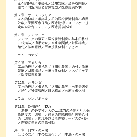
基本的枠組／根拠法／適用対象／当事者関係／
給付／財源構成と診療報酬／医療提供体制
第７章 オーストラリア
基本的枠組／根拠法／公的医療保障制度の適用
対象／民間医療保険／医療財源／メディケア規
定料金決定システム／医療提供体制
第８章 デンマーク
デンマークの概要／医療保障制度の基本的枠組
／根拠法／適用対象／当事者関係／財源構成／
給付／診療報酬／医療提供体制／まとめ
コラム カナダ
第９章 アメリカ
基本的枠組／根拠法／適用対象等／給付／診療
報酬／財源構成／医療提供体制とマネジドケア
／医療保障改革
第10章 オランダ
基本的枠組／根拠法／適用対象等／当事者関係
／給付／診療報酬／財源構成／医療提供体制
コラム シンガポール
第11章 欧州連合（EU）
「調整」の必要性／人のEU域内の移動と社会保
障制度の「調整」／患者の国際移動と医療給付
の「調整」／国境を越える医療サービスの利用
／医療従事者の国際移動
終 章 日本への示唆
はじめに／日本の位置付け／日本法への示唆