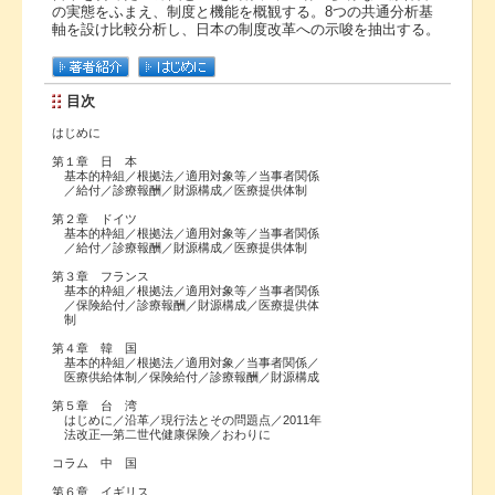
の実態をふまえ、制度と機能を概観する。8つの共通分析基
軸を設け比較分析し、日本の制度改革への示唆を抽出する。
目次
はじめに
第１章 日 本
基本的枠組／根拠法／適用対象等／当事者関係
／給付／診療報酬／財源構成／医療提供体制
第２章 ドイツ
基本的枠組／根拠法／適用対象等／当事者関係
／給付／診療報酬／財源構成／医療提供体制
第３章 フランス
基本的枠組／根拠法／適用対象等／当事者関係
／保険給付／診療報酬／財源構成／医療提供体
制
第４章 韓 国
基本的枠組／根拠法／適用対象／当事者関係／
医療供給体制／保険給付／診療報酬／財源構成
第５章 台 湾
はじめに／沿革／現行法とその問題点／2011年
法改正―第二世代健康保険／おわりに
コラム 中 国
第６章 イギリス