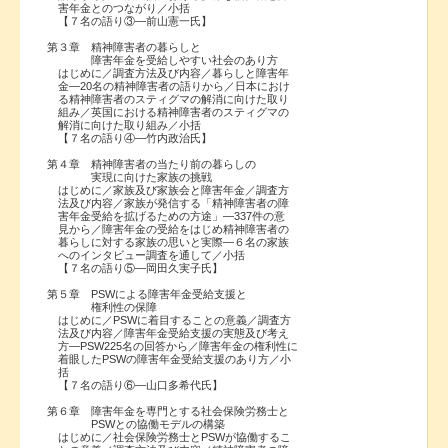
害年金とのつながり／小括
【７名の語り③―前山憲一氏】
第３章 精神障害者の暮らしと
障害年金を受給しやすい社会のあり方
はじめに／調査方法及び内容／暮らしと障害年
金―20名の精神障害者の語りから／日本におけ
る精神障害者のスティグマの解消に向けた取り
組み／英国における精神障害者のスティグマの
解消に向けた取り組み／小括
【７名の語り④―竹内政治氏】
第４章 精神障害者の当たり前の暮らしの
実現に向けた家族の挑戦
はじめに／家族及び家族会と障害年金／調査方
法及び内容／家族が発信する「精神障害者の障
害年金受給を拡げるための方途」―337件の意
見から／障害年金の受給をはじめ精神障害者の
暮らしに対する家族の思いと実際―６名の家族
へのインタビュー調査を通して／小括
【７名の語り⑤―岡田久実子氏】
第５章 PSWによる障害年金受給支援と
権利性の保障
はじめに／PSWに着目することの意義／調査方
法及び内容／障害年金受給支援の実態及び考え
方―PSW225名の回答から／障害年金の権利性に
着眼したPSWの障害年金受給支援のあり方／小
括
【７名の語り⑥―山口多希代氏】
第６章 障害年金を専門とする社会保険労務士と
PSWとの協働モデルの構築
はじめに／社会保険労務士とPSWが協働するこ