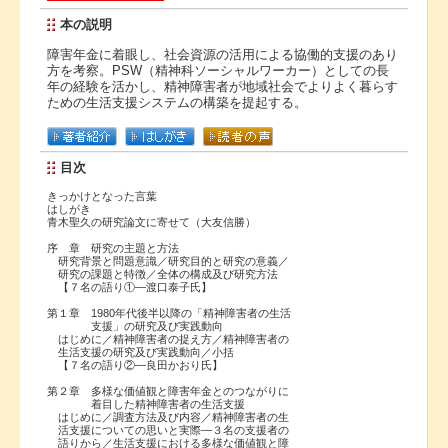
本の説明
障害年金に着眼し、社会資源の活用による協働的支援のあり
方を考察。PSW（精神科ソーシャルワーカー）としての長
年の経験を活かし、精神障害者が地域社会でよりよく暮らす
ための生活支援システムの構築を提起する。
目次
きっかけとなった言葉
はしがき
青木聖久の研究論文に寄せて（大友信勝）
序 章 研究の主題と方法
研究背景と問題意識／研究目的と研究の意義／
研究の課題と特徴／全体の構成及び研究方法
【７名の語り①―渡口泰子氏】
第１章 1980年代後半以降の「精神障害者の生活
支援」の研究及び実践動向
はじめに／精神障害者の捉え方／精神障害者の
生活支援の研究及び実践動向／小括
【７名の語り②―良田かおり氏】
第２章 多様な価値観と障害年金とのつながりに
着目した精神障害者の生活支援
はじめに／調査方法及び内容／精神障害者の生
活支援についての思いと実際―３名の支援者の
語りから／生活支援における多様な価値観と障