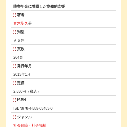
障害年金に着眼した協働的支援
著者
青木聖久
著
判型
Ａ５判
頁数
264頁
発行年月
2013年1月
定価
2,530円（税込）
ISBN
ISBN978-4-589-03483-0
ジャンル
社会保障・社会福祉