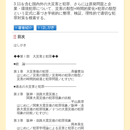
3.11を含む国内外の大災害と犯罪、さらには原発問題と企
業・環境犯罪について、災害の類型×時間的変化×犯罪の類型
という定式に基づき学術的に整理、検証。理性的で適切な犯
罪対策を模索する。
目次
はしがき
◆◆第Ⅰ部 大災害と犯罪◆◆
■総 論――――――――――――――――
第１章 大災害後の犯罪…………………斉藤豊治
はじめに／災害の類型／災害時の犯罪の類型／
災害の時間的経過と犯罪問題／むすびに
■過去の大災害と犯罪――――――――――
第２章 阪神・淡路大震災後と
関東大震災後の犯罪現象の比較
………………………平山真理
はじめに／関東大震災後の犯罪現象／阪神・淡
路大震災後の犯罪現象／２つの大震災後の犯罪
現象の比較／むすびに
第３章 阪神・淡路大震災後の犯罪現象
………………………岡本英生
はじめに／犯罪学理論による災害と犯罪との関