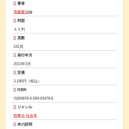
著者
斉藤豊治
編
判型
Ａ５判
頁数
242頁
発行年月
2013年3月
定価
3,190円（税込）
ISBN
ISBN978-4-589-03478-6
ジャンル
刑事法
社会学
本の説明