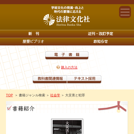
購入の方法
TOP
＞ 書籍ジャンル検索
＞
社会学
＞ 大災害と犯罪