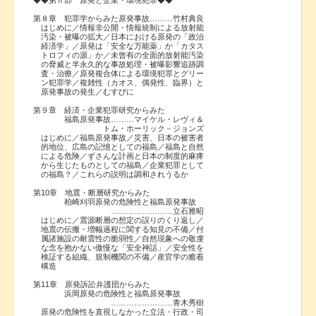
第８章 犯罪学からみた原発事故………竹村典良
はじめに／情報非公開・情報統制による放射能
汚染・被曝の拡大／日本における原発の「政治
経済学」／原発は「安全な万能薬」か「カタス
トロフィの源」か／未曾有の全面的放射能汚染
の脅威と半永久的な事故処理・被曝影響追跡調
査・治療／原発複合体による環境犯罪とグリー
ン犯罪学／複雑性（カオス、偶発性、臨界）と
原発事故の発生／むすびに
第９章 経済・企業犯罪研究からみた
福島原発事故………マイケル・レヴィ＆
トム・ホーリック－ジョンズ
はじめに／福島原発事故／災害、日本の被害者
的地位、広島の記憶としての福島／福島と自然
による危険／ずさんな計画と日本の制度的麻痺
から生じたものとしての福島／企業犯罪として
の福島？／これらの説明は調和されうるか
第10章 地震・断層研究からみた
柏崎刈羽原発の危険性と福島原発事故
……………………立石雅昭
はじめに／震源断層の想定の誤りのくり返し／
地震の伝搬・増幅過程に関する知見の不備／付
属諸施設の耐震性の脆弱性／自然現象への敬虔
な念を抱かない傲慢な「安全神話」／安全性を
検証する組織、規制機関の不備／産官学の癒着
構造
第11章 原発訴訟弁護団からみた
浜岡原発の危険性と福島原発事故
……………………青木秀樹
原発の危険性を直視しなかった立法・行政・司