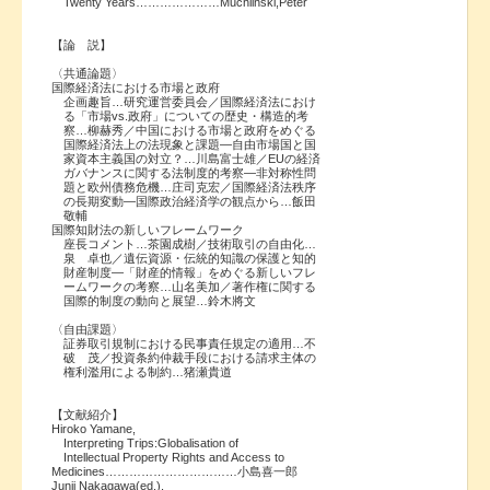
Twenty Years…………………Muchlinski,Peter
【論 説】
〈共通論題〉
国際経済法における市場と政府
企画趣旨…研究運営委員会／国際経済法におけ
る「市場vs.政府」についての歴史・構造的考
察…柳赫秀／中国における市場と政府をめぐる
国際経済法上の法現象と課題―自由市場国と国
家資本主義国の対立？…川島富士雄／EUの経済
ガバナンスに関する法制度的考察―非対称性問
題と欧州債務危機…庄司克宏／国際経済法秩序
の長期変動―国際政治経済学の観点から…飯田
敬輔
国際知財法の新しいフレームワーク
座長コメント…茶園成樹／技術取引の自由化…
泉 卓也／遺伝資源・伝統的知識の保護と知的
財産制度―「財産的情報」をめぐる新しいフレ
ームワークの考察…山名美加／著作権に関する
国際的制度の動向と展望…鈴木將文
〈自由課題〉
証券取引規制における民事責任規定の適用…不
破 茂／投資条約仲裁手段における請求主体の
権利濫用による制約…猪瀬貴道
【文献紹介】
Hiroko Yamane,
Interpreting Trips:Globalisation of
Intellectual Property Rights and Access to
Medicines……………………………小島喜一郎
Junji Nakagawa(ed.),