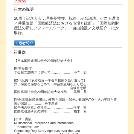
学会誌
本の説明
20周年記念大会：理事長挨拶、祝辞、記念講演、ゲスト講演
／共通論題「国際経済法における市場と政府」「国際知的財
産法の新しいフレームワーク」／自由論題／文献紹介 ほか
収録。
目次
【日本国際経済法学会20周年記念大会】
[理事長挨拶]
学会創立20周年に寄せて…………………小寺 彰
[歴代役員代表者祝辞―学会草創期を振り返って]
深い感謝と感懐をこめて、学会創立期をふり返る
………………宮坂富之助
国際経済法学会20周年記念大会祝辞……黒田 眞
[記念講演:国際経済法の変容と課題―20年の軌跡]WTO―その実績と将
来の課題 ……………松下満雄
競争法の収斂と多様性……………………根岸 哲
国際取引法研究の20年……………………柏木 昇
[ゲスト講演]
Multinational Enterprises and International
Economic Law:
Contesting Regulatory Agendas over the Last