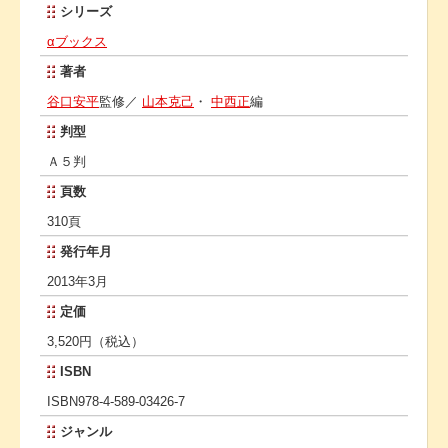
シリーズ
αブックス
著者
谷口安平
監修／
山本克己
・
中西正
編
判型
Ａ５判
頁数
310頁
発行年月
2013年3月
定価
3,520円（税込）
ISBN
ISBN978-4-589-03426-7
ジャンル