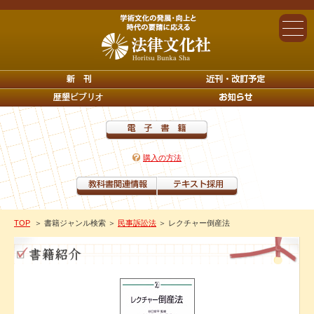
購入の方法
TOP
＞ 書籍ジャンル検索
＞
民事訴訟法
＞ レクチャー倒産法