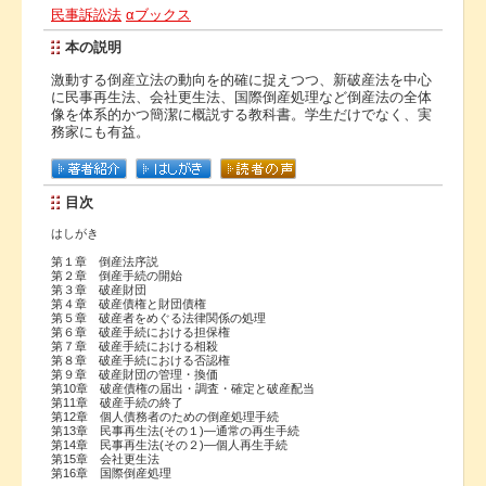
民事訴訟法
αブックス
本の説明
激動する倒産立法の動向を的確に捉えつつ、新破産法を中心
に民事再生法、会社更生法、国際倒産処理など倒産法の全体
像を体系的かつ簡潔に概説する教科書。学生だけでなく、実
務家にも有益。
目次
はしがき
第１章 倒産法序説
第２章 倒産手続の開始
第３章 破産財団
第４章 破産債権と財団債権
第５章 破産者をめぐる法律関係の処理
第６章 破産手続における担保権
第７章 破産手続における相殺
第８章 破産手続における否認権
第９章 破産財団の管理・換価
第10章 破産債権の届出・調査・確定と破産配当
第11章 破産手続の終了
第12章 個人債務者のための倒産処理手続
第13章 民事再生法(その１)―通常の再生手続
第14章 民事再生法(その２)―個人再生手続
第15章 会社更生法
第16章 国際倒産処理