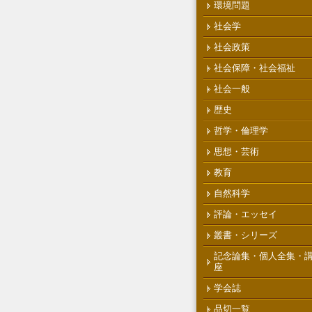
環境問題
社会学
社会政策
社会保障・社会福祉
社会一般
歴史
哲学・倫理学
思想・芸術
教育
自然科学
評論・エッセイ
叢書・シリーズ
記念論集・個人全集・
座
学会誌
品切一覧