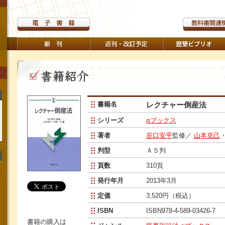
書籍名
レクチャー倒産法
シリーズ
αブックス
著者
谷口安平
監修／
山本克己
判型
Ａ５判
頁数
310頁
発行年月
2013年3月
定価
3,520円（税込）
ISBN
ISBN978-4-589-03426-7
書籍の購入は