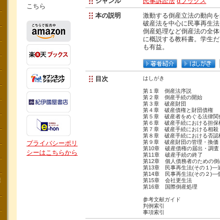
ジャンル
民事訴訟法
αブックス
こちら
本の説明
激動する倒産立法の動向を
破産法を中心に民事再生法
倒産処理など倒産法の全体
に概説する教科書。学生だ
も有益。
目次
はしがき
第１章 倒産法序説
第２章 倒産手続の開始
第３章 破産財団
第４章 破産債権と財団債権
第５章 破産者をめぐる法律関
第６章 破産手続における担保
第７章 破産手続における相殺
第８章 破産手続における否認
第９章 破産財団の管理・換価
プライバシーポリ
第10章 破産債権の届出・調
シーはこちらから
第11章 破産手続の終了
第12章 個人債務者のための
第13章 民事再生法(その１)
第14章 民事再生法(その２)
講
第15章 会社更生法
第16章 国際倒産処理
参考文献ガイド
判例索引
事項索引