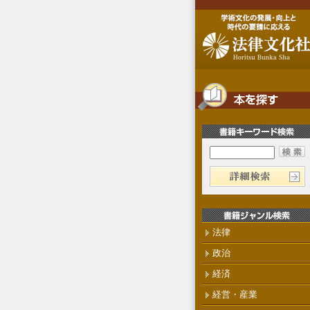
法律
政治
経済
経営・産業