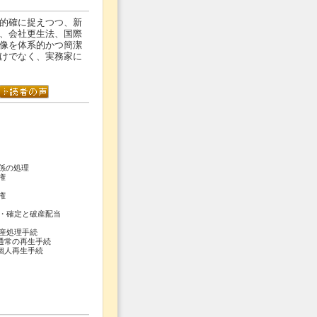
的確に捉えつつ、新
、会社更生法、国際
像を体系的かつ簡潔
けでなく、実務家に
係の処理
権
権
査・確定と破産配当
倒産処理手続
―通常の再生手続
―個人再生手続