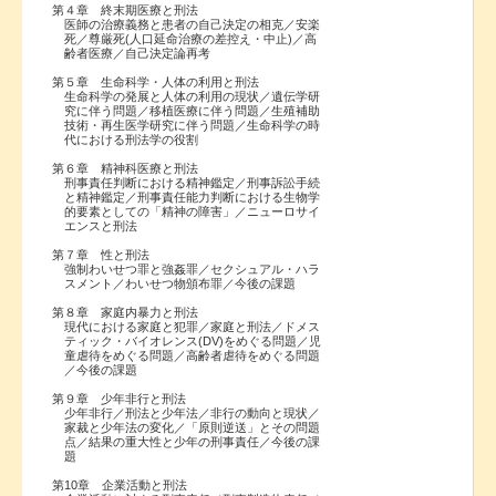
第４章 終末期医療と刑法
医師の治療義務と患者の自己決定の相克／安楽
死／尊厳死(人口延命治療の差控え・中止)／高
齢者医療／自己決定論再考
第５章 生命科学・人体の利用と刑法
生命科学の発展と人体の利用の現状／遺伝学研
究に伴う問題／移植医療に伴う問題／生殖補助
技術・再生医学研究に伴う問題／生命科学の時
代における刑法学の役割
第６章 精神科医療と刑法
刑事責任判断における精神鑑定／刑事訴訟手続
と精神鑑定／刑事責任能力判断における生物学
的要素としての「精神の障害」／ニューロサイ
エンスと刑法
第７章 性と刑法
強制わいせつ罪と強姦罪／セクシュアル・ハラ
スメント／わいせつ物頒布罪／今後の課題
第８章 家庭内暴力と刑法
現代における家庭と犯罪／家庭と刑法／ドメス
ティック・バイオレンス(DV)をめぐる問題／児
童虐待をめぐる問題／高齢者虐待をめぐる問題
／今後の課題
第９章 少年非行と刑法
少年非行／刑法と少年法／非行の動向と現状／
家裁と少年法の変化／「原則逆送」とその問題
点／結果の重大性と少年の刑事責任／今後の課
題
第10章 企業活動と刑法