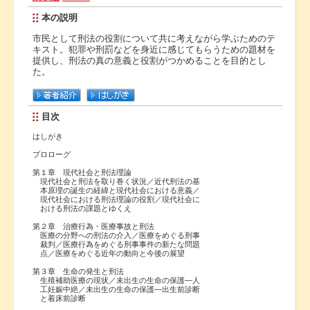
本の説明
市民として刑法の役割について共に考えながら学ぶためのテ
キスト。犯罪や刑罰などを身近に感じてもらうための題材を
提供し、刑法の真の意義と役割がつかめることを目的とし
た。
目次
はしがき
プロローグ
第１章 現代社会と刑法理論
現代社会と刑法を取り巻く状況／近代刑法の基
本原理の誕生の経緯と現代社会における意義／
現代社会における刑法理論の役割／現代社会に
おける刑法の課題とゆくえ
第２章 治療行為・医療事故と刑法
医療の分野への刑法の介入／医療をめぐる刑事
裁判／医療行為をめぐる刑事事件の新たな問題
点／医療をめぐる近年の動向と今後の展望
第３章 生命の発生と刑法
生殖補助医療の現状／未出生の生命の保護―人
工妊娠中絶／未出生の生命の保護―出生前診断
と着床前診断