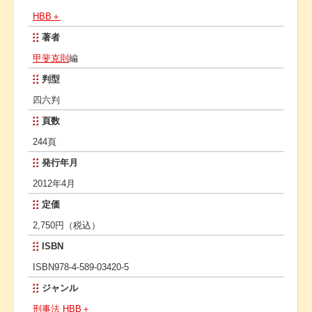
HBB＋
著者
甲斐克則
編
判型
四六判
頁数
244頁
発行年月
2012年4月
定価
2,750円（税込）
ISBN
ISBN978-4-589-03420-5
ジャンル
刑事法
HBB＋