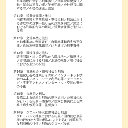
企業活動に対する刑事責任／刑事製造物責任／
独占禁止法違反の罪／証券犯罪／会社経営に関
する罪／今後の課題と展望
第11章 消費者保護と刑法
消費者保護と事前規制・事後規制／刑法におけ
る詐欺罪の規制―振り込め詐欺を例に／業法に
おける詐欺的行為の規制／消費者保護と刑法の
役割
第12章 交通事故と刑法
自動車事故の刑事責任／自動車運転過失致死傷
罪／危険運転致死傷罪／ひき逃げの刑事責任
第13章 環境保護と刑法
環境問題と法／公害法から環境法へ／環境リス
ク管理法における刑法／刑法の限界／現代社会
における刑法の役割
第14章 電脳社会・情報社会と刑法
情報化社会の進展とその影／インターネット技
術の基本／ネットワーク利用犯罪／クラッキン
グ・不正アクセス／インターネット空間の安全
の今後
第15章 公務員と刑法
疑惑による処罰と刑法の基本原則／公務員のみ
が行いうる犯罪―賄賂罪／国家公務員による業
務上過失致死傷罪―監督責任
第16章 グローバル化国際社会と刑法
グローバル化社会における犯罪／国内的な刑罰
権の行使(わが国の刑法による対処)／超国家的
な刑罰権の行使／刑法のグローバル化