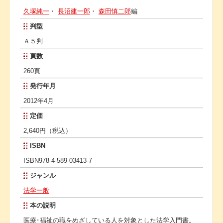
久塚純一
・
長沼建一郎
・
森田慎二郎
編
判型
Ａ５判
頁数
260頁
発行年月
2012年4月
定価
2,640円（税込）
ISBN
ISBN978-4-589-03413-7
ジャンル
法学一般
本の説明
医療･福祉の職をめざしている人を対象とした法学入門書。