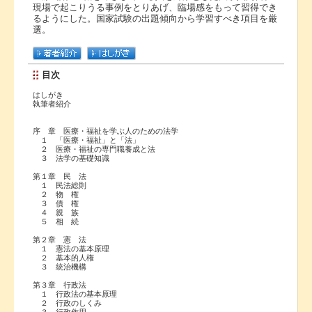
現場で起こりうる事例をとりあげ、臨場感をもって習得でき
るようにした。国家試験の出題傾向から学習すべき項目を厳
選。
目次
はしがき
執筆者紹介
序 章 医療・福祉を学ぶ人のための法学
１ 「医療・福祉」と「法」
２ 医療・福祉の専門職養成と法
３ 法学の基礎知識
第１章 民 法
１ 民法総則
２ 物 権
３ 債 権
４ 親 族
５ 相 続
第２章 憲 法
１ 憲法の基本原理
２ 基本的人権
３ 統治機構
第３章 行政法
１ 行政法の基本原理
２ 行政のしくみ
３ 行政作用