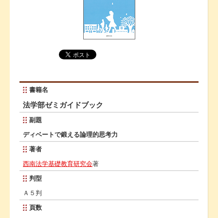
書籍名
法学部ゼミガイドブック
副題
ディベートで鍛える論理的思考力
著者
西南法学基礎教育研究会
著
判型
Ａ５判
頁数