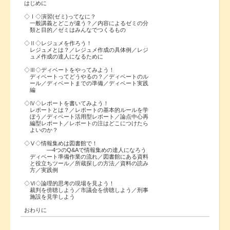
はじめに
◇Ⅰ◇演習(ゼミ)ってなに？
一般講義とどこが違う？／内容によるゼミの分
類と目的／ゼミはみんなでつくるもの
◇Ⅱ◇レジュメを作ろう！
レジュメとは？／レジュメ作成の具体例／レジ
ュメ作成の達人になるために
◇Ⅲ◇ディベートをやってみよう！
ディベートってどうやるの？／ディベートのル
ール／ディベートまでの準備／ディベート実践
編
◇Ⅳ◇レポートを書いてみよう！
レポートとは？／レポートの基本的ルールを学
ぼう／ディベート活用型レポート／論点中心再
編型レポート／レポートの注はどこにつけたら
よいのか？
◇Ⅴ◇情報集めは図書館で！
―4つのQ&Aで情報集めの達人になろう
ディベート準備作業の流れ／図書館にある資料
と役立ちツール／所蔵探しの方法／資料の読み
方／実践例
◇Ⅵ◇論理的思考の現場を見よう！
裁判を傍聴しよう／市議会を傍聴しよう／刑事
施設を見学しよう
おわりに