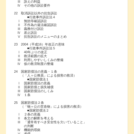
Ⅲ 訴えの利益
Ⅳ その他の訴訟要件
22 取消訴訟以外の抗告訴訟
■行政事件訴訟法４
Ⅰ 無効等確認訴訟
Ⅱ 不作為の違法確認訴訟
Ⅲ 義務付け訴訟
Ⅳ 差止訴訟
Ⅴ 抗告訴訟のメニューのまとめ
23 2004（平成16）年改正の意味
■行政事件訴訟法５
Ⅰ 40年ぶりの改正
Ⅱ 救済範囲の拡大
Ⅲ 利用しやすいしくみの整備
Ⅳ 仮の救済制度の整備
24 国家賠償法の意義・１条
（「人＝公務員」による損害の救済）
■国家賠償法１
Ⅰ 国家賠償法の意義
Ⅱ 国家賠償と損失補償
Ⅲ 国家賠償法のしくみ
Ⅳ １条
25 国家賠償法２条
（「物＝公の営造物」による損害の救済）
■国家賠償法２
Ⅰ ２条の意義
Ⅱ 条文の解釈を考える
Ⅲ 「通常有すべき安全性を欠いていること」
の判断
Ⅳ 機能的瑕疵
Ⅴ 求償