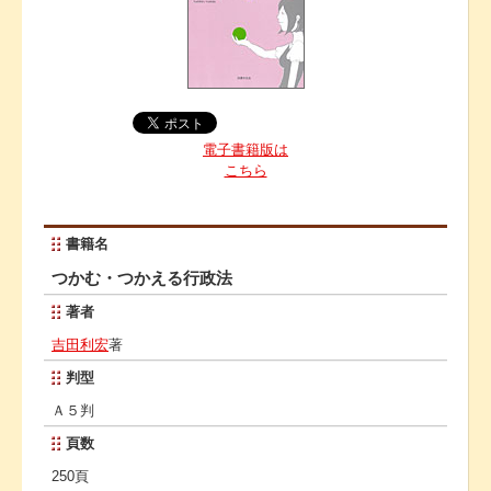
電子書籍版は
こちら
書籍名
つかむ・つかえる行政法
著者
吉田利宏
著
判型
Ａ５判
頁数
250頁