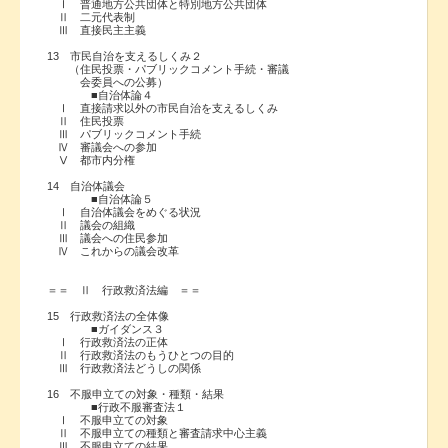
Ⅰ 普通地方公共団体と特別地方公共団体
Ⅱ 二元代表制
Ⅲ 直接民主主義
13 市民自治を支えるしくみ２
（住民投票・パブリックコメント手続・審議
会委員への公募）
■自治体論４
Ⅰ 直接請求以外の市民自治を支えるしくみ
Ⅱ 住民投票
Ⅲ パブリックコメント手続
Ⅳ 審議会への参加
Ⅴ 都市内分権
14 自治体議会
■自治体論５
Ⅰ 自治体議会をめぐる状況
Ⅱ 議会の組織
Ⅲ 議会への住民参加
Ⅳ これからの議会改革
＝＝ Ⅱ 行政救済法編 ＝＝
15 行政救済法の全体像
■ガイダンス３
Ⅰ 行政救済法の正体
Ⅱ 行政救済法のもうひとつの目的
Ⅲ 行政救済法どうしの関係
16 不服申立ての対象・種類・結果
■行政不服審査法１
Ⅰ 不服申立ての対象
Ⅱ 不服申立ての種類と審査請求中心主義
Ⅲ 不服申立ての結果