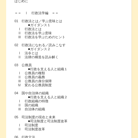
はじめに
＝＝ Ⅰ 行政法学編 ＝＝
01 行政法とは／学ぶ意味とは
■ガイダンス１
Ⅰ 行政法とは
Ⅱ 行政法を学ぶ意味
Ⅲ 行政法を学ぶためのヒント
02 行政法になれる／読みこなす
■ガイダンス２
Ⅰ 法令とは
Ⅱ 法律の構造を読み解く
03 公務員
■行政を支える人と組織１
Ⅰ 公務員の種類
Ⅱ 公務員の義務
Ⅲ 公務員の身分保障
Ⅳ 変わる公務員制度
04 国や自治体の組織
■行政を支える人と組織２
Ⅰ 行政組織の特徴
Ⅱ 国の組織
Ⅲ 自治体の組織
05 司法制度の現在と未来
■司法制度と司法制度改革
Ⅰ 司法制度
Ⅱ 司法制度改革
06 行政立法