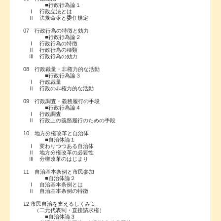
■行政行為論１
Ⅰ 行政立法とは
Ⅱ 法規命令と委任規定
07 行政行為の特徴と効力
■行政行為論２
Ⅰ 行政行為の特徴
Ⅱ 行政行為の種類
Ⅲ 行政行為の効力
08 行政裁量・非権力的な活動
■行政行為論３
Ⅰ 行政裁量
Ⅱ 行政の非権力的な活動
09 行政調査・義務履行の手段
■行政行為論４
Ⅰ 行政調査
Ⅱ 行政上の義務履行のための手段
10 地方分権改革と自治体
■自治体論１
Ⅰ 変わりつつある自治体
Ⅱ 地方分権改革の必要性
Ⅲ 分権改革のはじまり
11 自治基本条例と市民参加
■自治体論２
Ⅰ 自治基本条例とは
Ⅱ 自治基本条例の特徴
12 市民自治を支えるしくみ１
（二元代表制・直接請求権）
■自治体論３