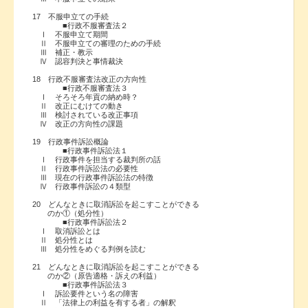
17 不服申立ての手続
■行政不服審査法２
Ⅰ 不服申立て期間
Ⅱ 不服申立ての審理のための手続
Ⅲ 補正・教示
Ⅳ 認容判決と事情裁決
18 行政不服審査法改正の方向性
■行政不服審査法３
Ⅰ そろそろ年貢の納め時？
Ⅱ 改正にむけての動き
Ⅲ 検討されている改正事項
Ⅳ 改正の方向性の課題
19 行政事件訴訟概論
■行政事件訴訟法１
Ⅰ 行政事件を担当する裁判所の話
Ⅱ 行政事件訴訟法の必要性
Ⅲ 現在の行政事件訴訟法の特徴
Ⅳ 行政事件訴訟の４類型
20 どんなときに取消訴訟を起こすことができる
のか①（処分性）
■行政事件訴訟法２
Ⅰ 取消訴訟とは
Ⅱ 処分性とは
Ⅲ 処分性をめぐる判例を読む
21 どんなときに取消訴訟を起こすことができる
のか②（原告適格・訴えの利益）
■行政事件訴訟法３
Ⅰ 訴訟要件という名の障害
Ⅱ 「法律上の利益を有する者」の解釈