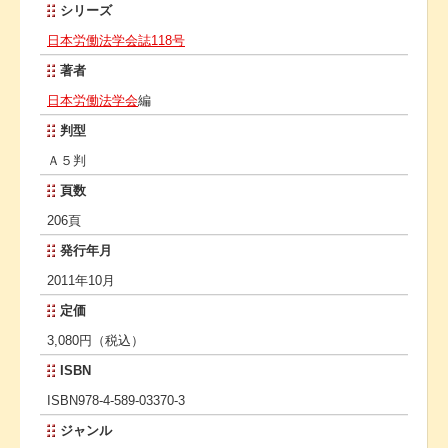
シリーズ
日本労働法学会誌118号
著者
日本労働法学会
編
判型
Ａ５判
頁数
206頁
発行年月
2011年10月
定価
3,080円（税込）
ISBN
ISBN978-4-589-03370-3
ジャンル