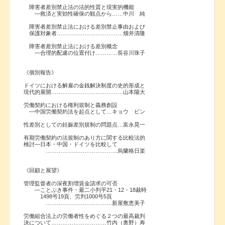
障害者差別禁止法の法的性質と現実的機能
―救済と実効性確保の観点から……中川 純
障害者差別禁止法における差別禁止事由および
保護対象者………………………………畑井清隆
障害者差別禁止法における差別概念
―合理的配慮の位置付け…………長谷川珠子
《個別報告》
ドイツにおける解雇の金銭解決制度の史的形成と
現代的展開…………………………………山本陽大
労働契約における権利規制と義務創設
―中国労働契約法を起点として…キョウ ビン
性差別としての妊娠差別規制の問題点…富永晃一
有期労働契約の法規制のあり方に関する比較法的
検討―日本・中国・ドイツを比較して
…………………………………烏蘭格日楽
《回顧と展望》
管理監督者の深夜割増賃金請求の可否
―ことぶき事件・最二小判平21・12・18裁時
1498号19頁、労判1000号5頁
………………………………新屋敷恵美子
労働組合法上の労働者性をめぐる２つの最高裁判
決について…………………………竹内（奥野）寿