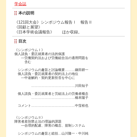
学会誌
本の説明
《121回大会》シンポジウム報告Ⅰ 報告Ⅱ
《回顧と展望》
《日本学術会議報告》 ほか収録。
目次
《シンポジウムⅠ》
個人請負・委託就業者の法的保護
―労働契約法および労働組合法の適用問題を
含む
シンポジウムの趣旨と討論概要………鎌田耕一
個人請負・委託就業者の契約法上の地位
―中途解約・契約更新拒否を中心に
…………………………………川田知子
個人請負・委託就業者と労組法上の労働者概念
…………………………………橋本陽子
コメント…………………………………中窪裕也
《シンポジウムⅡ》
障害者差別禁止法の理論的課題
―合理的配慮、障害の概念、規制システム
シンポジウムの趣旨と総括…山川隆一・中川純