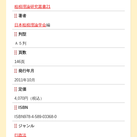
租税理論研究叢書21
著者
日本租税理論学会
編
判型
Ａ５判
頁数
146頁
発行年月
2011年10月
定価
4,070円（税込）
ISBN
ISBN978-4-589-03368-0
ジャンル
行政法