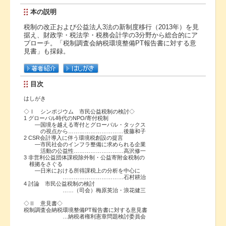
本の説明
税制の改正および公益法人3法の新制度移行（2013年）を見
据え、財政学・税法学・税務会計学の3分野から総合的にア
プローチ。「税制調査会納税環境整備PT報告書に対する意
見書」も採録。
目次
はしがき
◇Ⅰ シンポジウム 市民公益税制の検討◇
1 グローバル時代のNPO/寄付税制
―国境を越える寄付とグローバル・タックス
の視点から…………………………後藤和子
2 CSR会計導入に伴う環境税創設の提言
―市民社会のインフラ整備に求められる企業
活動の公益性………………………高沢修一
3 非営利公益団体課税除外制・公益寄附金税制の
根拠をさぐる
―日米における所得課税上の分析を中心に
……………………………石村耕治
4 討論 市民公益税制の検討
……（司会）梅原英治・浪花健三
◇Ⅱ 意見書◇
税制調査会納税環境整備PT報告書に対する意見書
…納税者権利憲章問題検討委員会