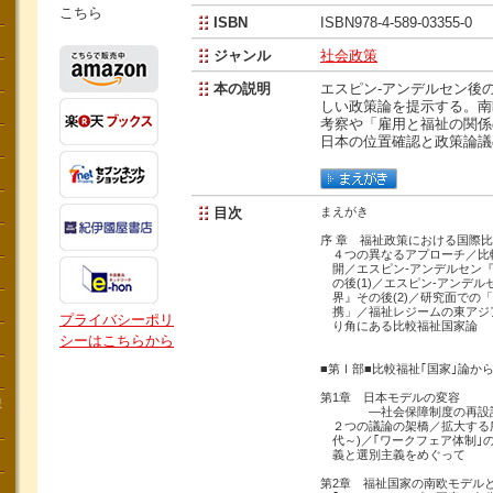
こちら
ISBN
ISBN978-4-589-03355-0
ジャンル
社会政策
本の説明
エスピン-アンデルセン後
しい政策論を提示する。南
考察や「雇用と福祉の関係
日本の位置確認と政策論議
目次
まえがき
序 章 福祉政策における国際
４つの異なるアプローチ／比
開／エスピン‐アンデルセン『
の後(1)／エスピン‐アンデル
界』その後(2)／研究面での
携」／福祉レジームの東アジ
プライバシーポリ
り角にある比較福祉国家論
シーはこちらから
■第Ⅰ部■比較福祉｢国家｣論から
第1章 日本モデルの変容
講
―社会保障制度の再設計
２つの議論の架橋／拡大する所得
代～)／｢ワークフェア体制｣
義と選別主義をめぐって
第2章 福祉国家の南欧モデル