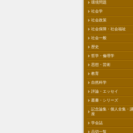
環境問題
社会学
社会政策
社会保障・社会福祉
社会一般
歴史
哲学・倫理学
思想・芸術
教育
自然科学
評論・エッセイ
叢書・シリーズ
記念論集・個人全集・
座
学会誌
品切一覧