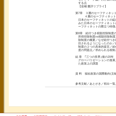
する点
【追補:書評リプライ】
第7章 ３層のセーフティネッ
４層のセーフティネット
日本のセーフティネットの綻
みた日本のセーフティネットの
ーフティネットの際立つ特徴
第8章 給付つき税額控除制度
所得控除制度vs税額控除制度
除制度の概要／なぜ給付つき
目されるようになったのか／
制度の２つの具体的提言／給
度の問題点／求められる税制
結 章 ｢三つの世界｣後の20年
グローバリゼーションの進展
た政策上の課題
資 料 福祉政策の国際動向(文
参考文献／あとがき／初出一覧