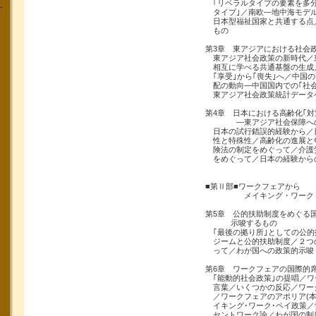
｢リベラルタイプの要素を多
タイプ｣／南欧―地中海モデ
日本型福祉国家と共通する点
もの
第3章 東アジアにおける社会
東アジア社会政策の新時代／
相互に学べる共通基盤の生成
｢享受｣から｢喪失｣へ／中国
配の動向―中国国内での｢社会
東アジア社会政策統計データ
第4章 日本における高齢化｢対
―東アジア社会保障へ
日本の試行錯誤的経験から／
性と特殊性／高齢化の進展と
険法の制定をめぐって／介護
をめぐって／日本の経験から
■第Ⅱ部■ワークフェアから
メイキング・ワーク・
第5章 公的扶助制度をめぐる
示唆するもの
｢最後の拠り所｣としての公的
ジームと公的扶助制度／２つ
って／わが国への政策的示唆
第6章 ワークフェアの国際的
｢能動的社会政策｣の提唱／ワ
言葉／いくつかの反応／ワー
／ワークフェアのアポリア(本
イキング･ワーク･ペイ政策／
セントワーク論／わが国の制