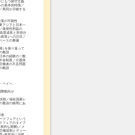
分にもつ保守主義
ルの基本的特徴／
／異同が示唆する
政策の可能性
東アジアと日本―
／後発性利益の
の高度成長と所得分
政策｣への注目／
ベースの整備
策｣を振り返って
の教訓
日本の経験の一般
年金制度／介護保
労働者の不足問題
の教訓
ペイへ
国際動向が
扶助／福祉国家レ
の要請の狭間にあ
席巻
ークフェアという
クフェアのタイプ
来的な困難)／メ
労働規制とディー
度･政策論に示唆