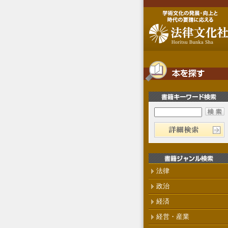
法律
政治
経済
経営・産業