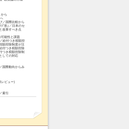
トから
へ
び／国際比較から
｢形｣／日本のセ
と改善すべき点
の可能性と課題
／給付つき税額控
税額控除制度が注
給付つき税額控除
付つき税額控除制
としての対応
／国際動向からみ
献レビュー)
／索引