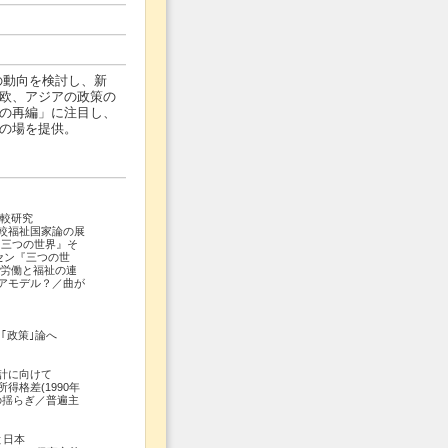
の動向を検討し、新
欧、アジアの政策の
の再編」に注目し、
の場を提供。
比較研究
較福祉国家論の展
三つの世界』そ
セン『三つの世
「労働と福祉の連
アモデル？／曲が
｢政策｣論へ
に向けて
格差(1990年
の揺らぎ／普遍主
と日本