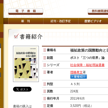
書籍名
福祉政策の国際動向と
副題
ポスト「三つの世界」論
シリーズ
社会保障・福祉理論選書
著者
埋橋孝文
著
判型
Ａ５判
頁数
224頁
発行年月
2011年6月
定価
3,520円（税込）
書籍の購入は