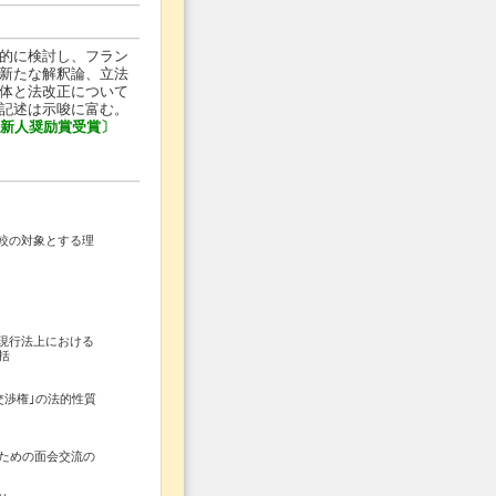
的に検討し、フラン
新たな解釈論、立法
体と法改正について
記述は示唆に富む。
法新人奨励賞受賞〕
較の対象とする理
現行法上における
括
交渉権｣の法的性質
ための面会交流の