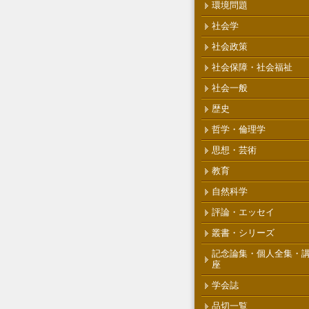
環境問題
社会学
社会政策
社会保障・社会福祉
社会一般
歴史
哲学・倫理学
思想・芸術
教育
自然科学
評論・エッセイ
叢書・シリーズ
記念論集・個人全集・
座
学会誌
品切一覧