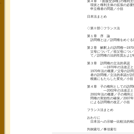
第４章 ｢面接交渉権｣の権利主
現状と権利主体の拡張の必要性
申立権者の問題／小括
日本法まとめ
◇第Ⅱ部◇フランス法
第１章 序 論
訪問権とは／訪問権をめぐる
第２章 解釈上の訪問権―197
父母について／祖父母につい
て／訪問権の法的性質および
第３章 訪問権の立法的承認
―1970年の法改正と
1970年法の概要／父母の訪
者の訪問権／立法的承認が訪
根拠にもたらした変化／小括
第４章 子の権利としての訪問
―2002年の法改正と
2002年法の概要／子の権利
問権の実効性の確保／2007年
による訪問権の改正／小括
フランス法まとめ
おわりに
日本法への示唆―比較法的検
判例索引／事項索引