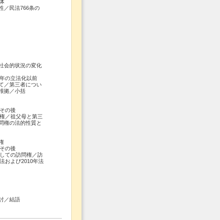
体
／民法766条の
社会的状況の変化
0年の立法化以前
て／第三者につい
根拠／小括
その後
問権／祖父母と第三
問権の法的性質と
権
その後
としての訪問権／訪
法および2010年法
討／結語