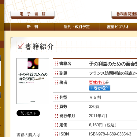
書籍名
子の利益のための面会
副題
フランス訪問権論の視点か
著者
栗林佳代
著
判型
Ａ５判
頁数
320頁
発行年月
2011年7月
定価
6,160円（税込）
ISBN
ISBN978-4-589-03354-3
書籍の購入は