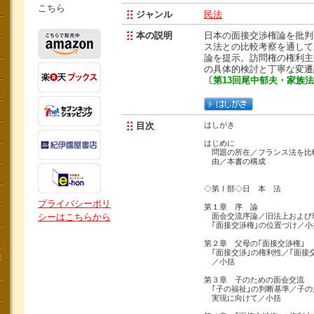
こちら
ジャンル
民法
本の説明
日本の面接交渉権論を批判
ス法との比較考察を通して
論を提示。訪問権の権利主
の具体的検討と丁寧な変遷
〔第13回尾中郁夫・家族
目次
はしがき
はじめに
問題の所在／フランス法を比
由／本書の構成
◇第Ⅰ部◇日 本 法
プライバシーポリ
第１章 序 論
シーはこちらから
面会交流序論／旧法上および
｢面接交渉権｣の位置づけ／小
第２章 父母の｢面接交渉権｣
｢面接交渉｣の権利性／｢面接
講
／小括
第３章 子のための面会交流
｢子の福祉｣の判断基準／子の
実現に向けて／小括