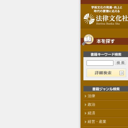
法律
政治
経済
経営・産業