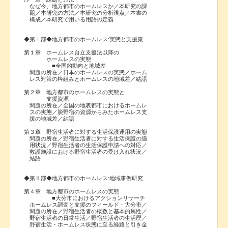
なぜ今、地方都市のホームレスか／本研究の課
題／本研究の方法／本研究の分析視点／本書の
構成／本研究で用いる用語の定義
◆第Ⅰ部◆地方都市のホームレス:実態と支援策
第１章 ホームレス自立支援法以降の
ホームレスの実態
■全国的動向と地域差
問題の所在／日本のホームレスの実態／ホーム
レス対策の枠組みとホームレスの地域差／結語
第２章 地方都市のホームレスの実態と
支援資源
問題の所在／全国の地表都市におけるホームレ
スの実態／脱野宿の資源からみたホームレス支
援の地域差／結語
第３章 野宿生活者に対する生活保護運用の実態
問題の所在／野宿生活者に対する生活保護の適
用状況／野宿生活者の生活保護申請への対応／
救護施設における野宿生活者の受け入れ状況／
結語
◆第Ⅱ部◆地方都市のホームレス:地域事例研究
第４章 地方都市のホームレスの実態
■大分市におけるアクションリサーチ
ホームレス調査と支援のフィールド・大分市／
問題の所在／野宿生活者の概数と基本的属性／
野宿生活者の日常生活／野宿生活者の生活歴／
野宿生活・ホームレス状態に至る経路と引き金