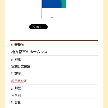
書籍名
地方都市のホームレス
副題
実態と支援策
著者
垣田裕介
著
判型
Ａ５判
頁数